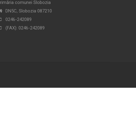
rimăria comunei Slobozia
DN5C, Slobozia 087210
0246-242089
(FAX): 0246-242089