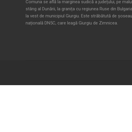
Comuna se află la marginea sudică a județului, pe malu
stâng al Dunării, la granița cu regiunea Ruse din Bulgaria
la vest de municipiul Giurgiu. Este străbătută de șosea
națională DN5C, care leagă Giurgiu de Zimnicea.