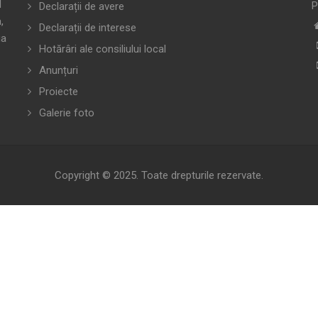
l
P
Declarații de avere
,
Declarații de interese
ua
Hotărâri ale consiliului local
Anunțuri
Proiecte
Galerie foto
Copyright © 2025. Toate drepturile rezervate.