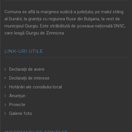
Comuna se află la marginea sudică a județului, pe malul stâng
al Dunării, la granița cu regiunea Ruse din Bulgaria, la vest de
municipiul Giurgiu. Este străbătută de șoseaua națională DN5C,
care leagă Giurgiu de Zimnicea.
LINK-URI UTILE
Declarații de avere
Declarații de interese
Hotărâri ale consiliului local
Anunțuri
Proiecte
Galerie foto