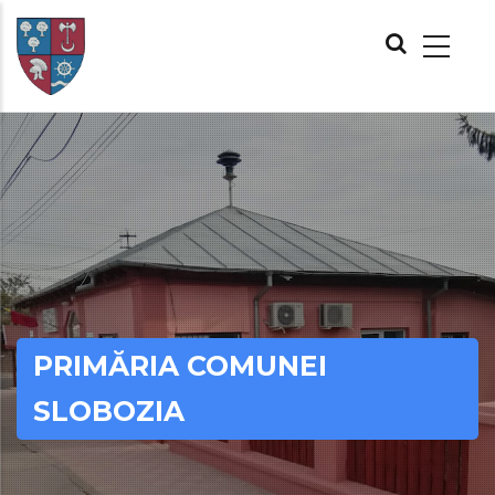
Skip
MAIN
to
NAVIGATION
main
content
PRIMĂRIA COMUNEI
SLOBOZIA