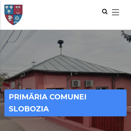
Skip
MAIN
to
NAVIGATION
main
content
PRIMĂRIA COMUNEI
SLOBOZIA