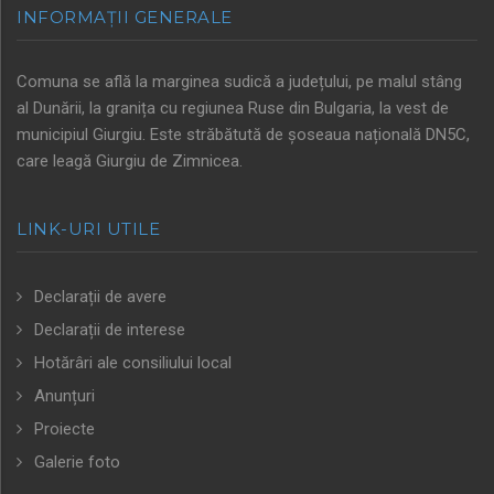
INFORMAȚII GENERALE
Comuna se află la marginea sudică a județului, pe malul stâng
al Dunării, la granița cu regiunea Ruse din Bulgaria, la vest de
municipiul Giurgiu. Este străbătută de șoseaua națională DN5C,
care leagă Giurgiu de Zimnicea.
LINK-URI UTILE
Declarații de avere
Declarații de interese
Hotărâri ale consiliului local
Anunțuri
Proiecte
Galerie foto