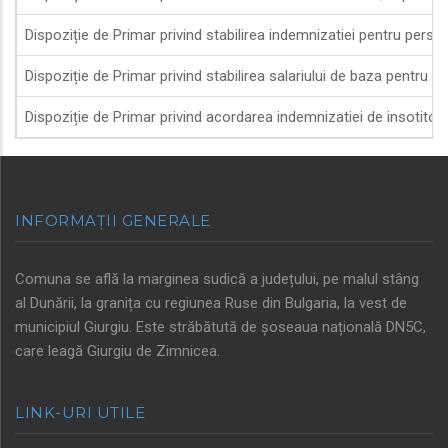
Dispoziție de Primar privind stabilirea indemnizatiei pentru perso
Dispoziție de Primar privind stabilirea salariului de baza pentru 
Dispoziție de Primar privind acordarea indemnizatiei de insoti
INFORMAȚII GENERALE
Comuna se află la marginea sudică a județului, pe malul stâng
al Dunării, la granița cu regiunea Ruse din Bulgaria, la vest de
municipiul Giurgiu. Este străbătută de șoseaua națională DN5C,
care leagă Giurgiu de Zimnicea.
LINK-URI UTILE