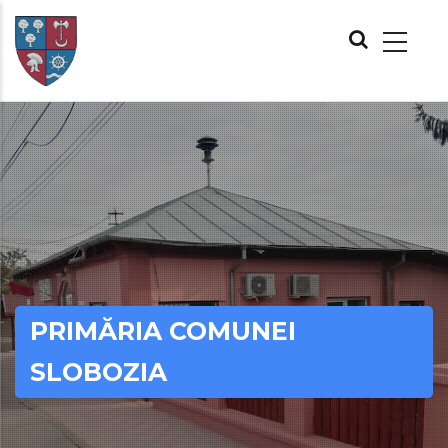
Skip
MAIN
to
NAVIGATION
main
content
PRIMĂRIA COMUNEI
SLOBOZIA