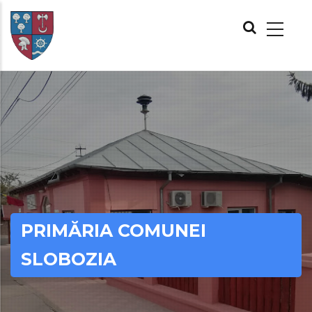
Skip
MAIN
to
NAVIGATION
main
content
PRIMĂRIA COMUNEI
SLOBOZIA