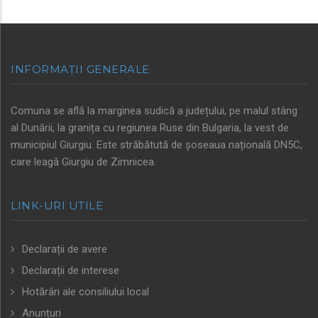
INFORMAȚII GENERALE
Comuna se află la marginea sudică a județului, pe malul stâng
al Dunării, la granița cu regiunea Ruse din Bulgaria, la vest de
municipiul Giurgiu. Este străbătută de șoseaua națională DN5C,
care leagă Giurgiu de Zimnicea.
LINK-URI UTILE
Declarații de avere
Declarații de interese
Hotărâri ale consiliului local
Anunțuri